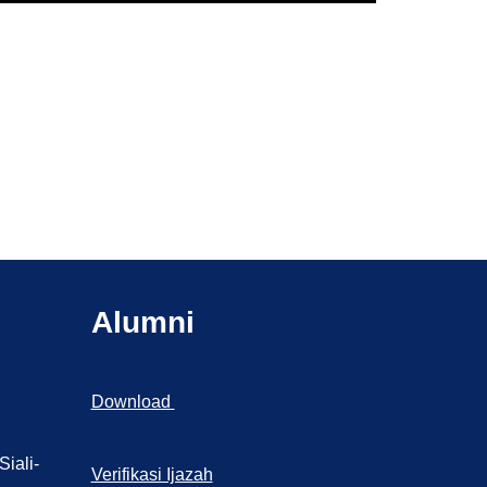
Alumni
Download
iali-
Verifikasi Ijazah