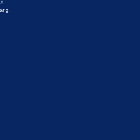
an
ang.