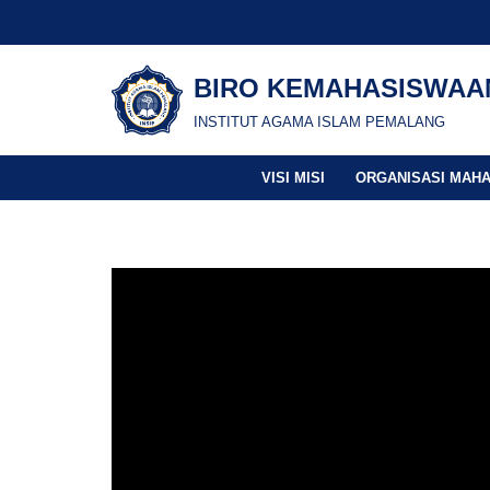
Skip
BIRO KEMAHASISWAA
to
content
INSTITUT AGAMA ISLAM PEMALANG
VISI MISI
ORGANISASI MAH