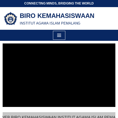
CONNECTING MINDS, BRIDGING THE WORLD
Skip
BIRO KEMAHASISWAAN
to
INSTITUT AGAMA ISLAM PEMALANG
content
 BIRO KEMAHASISWAAN INSTITUT AGAMA ISLAM PEMALANG (INS